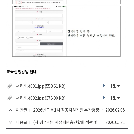
교육신청방법 안내
첨
교육신청001.jpg (553.61 KB)
부
다
첨
교육신청002.jpg (375.00 KB)
파
운
부
다
일
로
이전글
2026년도 제1차 활동지원기관 추가경정 예산서 공개
2026.02.05
파
운
드
일
로
다음글
(사)광주광역시장애인총연합회 정관 및 제 규정
2026.05.21
드