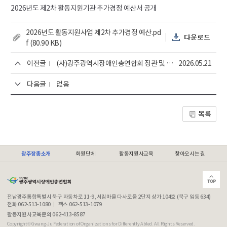
2026년도 제2차 활동지원기관 추가경정 예산서 공개
첨
2026년도 활동지원사업 제2차 추가경정 예산.pd
부
f (80.90 KB)
파
다
이전글
(사)광주광역시장애인총연합회 정관 및 제 규정
2026.05.21
일
운
로
다음글
없음
드
목록
광주장총소개
회원단체
활동지원사교육
찾아오시는 길
전남광주통합특별시 북구 자동차로 11-9, 서림마을 다사로움 2단지 상가 104호 (북구 임동 634)
전화 062-513-1080
팩스 062-513-1079
활동지원사교육문의 062-413-8587
Copyright© Gwang-Ju Federation of Organizations for Differently Abled. All Rights Reserved.