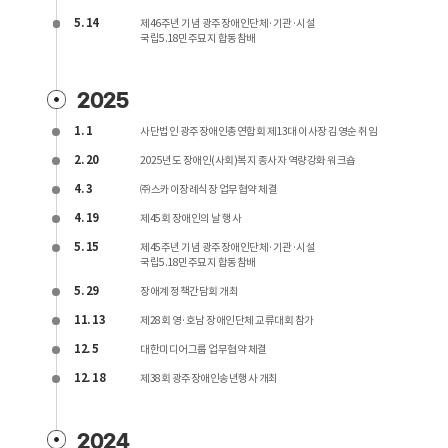
5. 14
제46주년 기념 광주장애인단체·기관·시설
국립5.18민주묘지 합동참배
2025
1. 1
사단법인 광주장애인총연합회 제13대 이사장 김영순 취임
2. 20
2025년도 장애인(사회)복지 종사자 역량강화 워크숍
4. 3
㈜스카이장례식장 업무협약 체결
4. 19
제45회 장애인의 날 행사
5. 15
제45주년 기념 광주장애인단체·기관·시설
국립5.18민주묘지 합동참배
5. 29
장애계 정책간담회 개최
11. 13
제28회 영·호남 장애인단체 교류대회 참가
12. 5
대한미디어그룹 업무협약 체결
12. 18
제38회 광주장애인송년행사 개최
2024