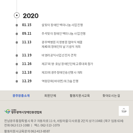
2020
01. 15
설맞이 장애인 백미나눔 사업 진행
09. 21
추석맞이 장애인 백미나눔 사업 진행
11. 13
광주백병원 지정병원 협약식 체결
제40회 장애인의 날 기념식 개최
11. 19
비영리공익사업 선진지 견학
11. 26
제27회 영·호남 장애인단체 교류대회 참가
12. 18
제33회 광주장애인송년행사 개최
12. 29
역량강화(비대면) 워크숍 진행
광주장총소개
회원단체
활동지원사교육
찾아오시는 길
전남광주통합특별시 북구 자동차로 11-9, 서림마을 다사로움 2단지 상가 104호 (북구 임동 634)
전화 062-513-1080
팩스 062-513-1079
활동지원사교육문의 062-413-8587