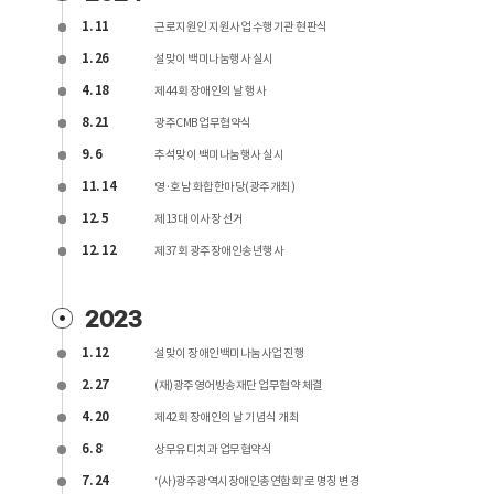
1. 11
근로지원인 지원사업 수행기관 현판식
1. 26
설맞이 백미나눔행사 실시
4. 18
제44회 장애인의 날 행사
8. 21
광주CMB 업무협약식
9. 6
추석맞이 백미나눔행사 실시
11. 14
영·호남 화합한마당(광주개최)
12. 5
제13대 이사장 선거
12. 12
제37회 광주장애인송년행사
2023
1. 12
설맞이 장애인백미나눔사업 진행
2. 27
(재)광주영어방송재단 업무협약 체결
4. 20
제42회 장애인의 날 기념식 개최
6. 8
상무유디치과 업무협약식
7. 24
‘(사)광주광역시장애인총연합회’로 명칭 변경