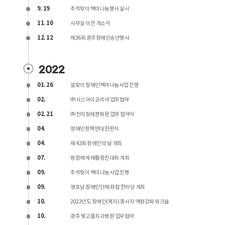
9. 19
추석맞이 백미나눔행사 실시
11. 10
사무실 이전 개소식
12. 12
제36회 광주장애인송년행사
2022
01. 26
설맞이 장애인백미나눔사업 진행
02.
㈜시스아이코리아 업무협약
02. 21
㈜천지장례문화원 업무 협약식
04.
장애인정책연대 현판식
04.
제 42회 장애인의 날 개최
07.
범장애계 재활증진대회 개최
09.
추석맞이 백미나눔사업 진행
09.
영호남 장애인단체 화합 한마당 개최
10.
2022년도 장애인(복지) 종사자 역량강화 워크숍
10.
광주 빛고을치과병원 업무협약