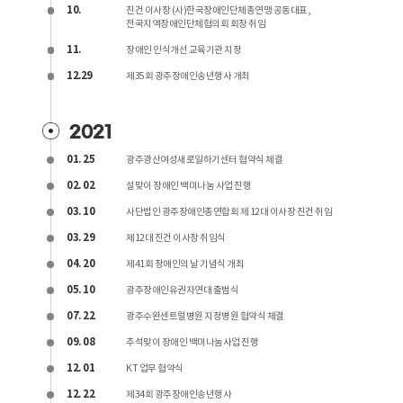
10.
진건 이사장 (사)한국장애인단체총연맹 공동대표,
전국지역장애인단체협의회 회장 취임
11.
장애인 인식개선 교육기관 지정
12.29
제35회 광주장애인송년행사 개최
2021
01. 25
광주광산여성새로일하기센터 협약식 체결
02. 02
설맞이 장애인 백미나눔 사업 진행
03. 10
사단법인 광주장애인총연합회 제 12대 이사장 진건 취임
03. 29
제12대 진건 이사장 취임식
04. 20
제41회 장애인의 날 기념식 개최
05. 10
광주장애인유권자연대 출범식
07. 22
광주수완센트럴병원 지정병원 협약식 체결
09. 08
추석맞이 장애인 백미나눔사업 진행
12. 01
KT 업무 협약식
12. 22
제34회 광주장애인송년행사