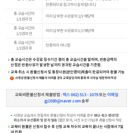
반환되므로 참고하시길 바랍니다.)
총 교습시간의
이미 납부한 수강료의 2/3 해당액
1/3경과 전
총 교습시간의
이미 납부한 수강료의 1/2 해당액
1/2경과 전
총 교습시간의
반환하지 아니함
1/2경과 후
총 교습시간은 수강료 징수기간 중의 총 교습시간을 말하며, 반환금액의
산정은 반환사유가 발생한 날까지 경과된 교습시간을 기준함.
교육 취소 시 환불신청서 및 통장사본(본인명의)제출이 완료되어야 환불 가능
사정상 환불신청서 제출이 어려울 경우 교육담당자와 통화 후 사무실 방문하여 작성
교육비환불신청서 제출방법 :
팩스 062) 513 - 1079
또는
이메일
gj1080@naver.com
송부
사정상 교습개시 전일까지 환불신청서 작성이 어려울 경우
062-413-8587
로
취소의사 유선통화 및 문자 발송
(짧은 문자, 사진 수신 가능)후 환불신청서 작성.
교육비 환불은 신청서 접수 후 신청 교육 차수의 교육이 끝나는 시점에서 7일
내 반환.